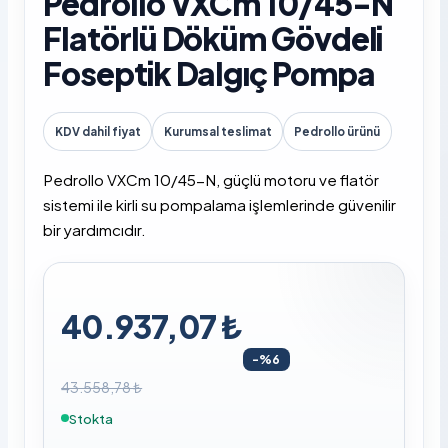
Pedrollo VXCm 10/45-N
Flatörlü Döküm Gövdeli
Foseptik Dalgıç Pompa
KDV dahil fiyat
Kurumsal teslimat
Pedrollo ürünü
Pedrollo VXCm 10/45-N, güçlü motoru ve flatör
sistemi ile kirli su pompalama işlemlerinde güvenilir
bir yardımcıdır.
40.937,07 ₺
-%6
43.558,78 ₺
Stokta