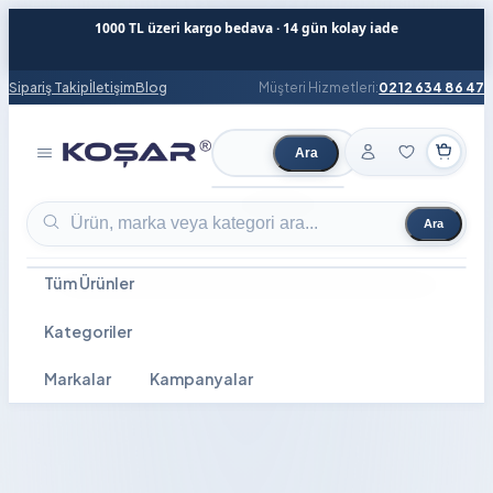
1000 TL üzeri kargo bedava · 14 gün kolay iade
Sipariş Takip
İletişim
Blog
Müşteri Hizmetleri:
0212 634 86 47
Ara
Ürün ara
Ara
Ürün ara
Tüm Ürünler
Kategoriler
Markalar
Kampanyalar