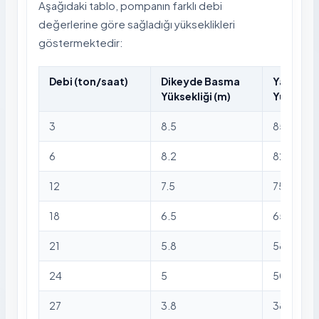
Aşağıdaki tablo, pompanın farklı debi
değerlerine göre sağladığı yükseklikleri
göstermektedir:
Debi (ton/saat)
Dikeyde Basma
Yatayda
Yüksekliği (m)
Yüksekliğ
3
8.5
85
6
8.2
82
12
7.5
75
18
6.5
65
21
5.8
58
24
5
50
27
3.8
38