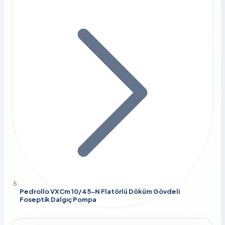
Pedrollo VXCm 10/45-N Flatörlü Döküm Gövdeli
Foseptik Dalgıç Pompa