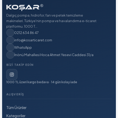
Dalgıç pompa, hidrofor, fan ve petek temizleme
makineleri. Türkiye'nin pompa ve havalandırma e-ticaret
platformu. 1000 T...
0212 634 86 47
info@kosarticaret.com
WhatsApp
İnönü Mahallesi Hoca Ahmet Yesevi Caddesi 31/a
BIZI TAKIP EDIN
1000 TL üzeri kargo bedava · 14 gün kolay iade
ALIŞVERIŞ
Tüm Ürünler
Kategoriler