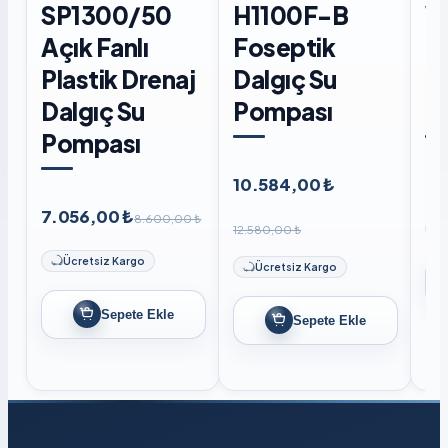
SP1300/50
H1100F-B
W
Açık Fanlı
Foseptik
F
Plastik Drenaj
Dalgıç Su
D
Dalgıç Su
Pompası
P
Pompası
10.584,00 ₺
8.
7.056,00 ₺
8.600,00 ₺
12.580,00 ₺
Ücretsiz Kargo
Ücretsiz Kargo
Sepete Ekle
Sepete Ekle