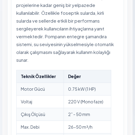
projelerine kadar geniş bir yelpazede
kullanılabilir. Özellikle foseptik sularda, kirli
sularda ve sellerde etkili bir performans
sergileyerek kullanıcıların ihtiyaçlarına yanıt
vermektedir. Pompanın entegre şamandıra
sistemi, su seviyesinin yükselmesiyle otomatik
olarak çalışmasını sağlayarak kullanım kolaylığı
sunar.
Teknik Özellikler
Değer
Motor Gücü
0.75 kW (1 HP)
Voltaj
220 V (Monofaze)
Çıkış Ölçüsü
2” - 50 mm
Max. Debi
26-50 m³/h