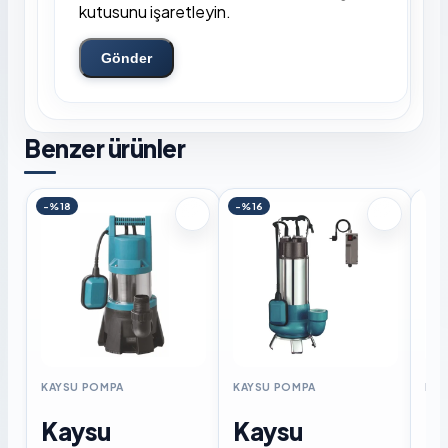
kutusunu işaretleyin.
Gönder
Benzer ürünler
-%18
-%16
KAYSU POMPA
KAYSU POMPA
KAY
Kaysu
Kaysu
K