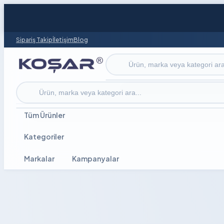
Sipariş Takip
İletişim
Blog
Ürün ara
Ürün ara
Tüm Ürünler
Kategoriler
Markalar
Kampanyalar