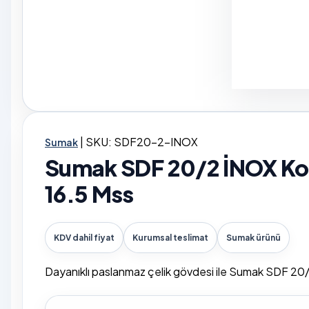
|
SKU: SDF20-2-INOX
Sumak
Sumak SDF 20/2 İNOX Kom
16.5 Mss
KDV dahil fiyat
Kurumsal teslimat
Sumak ürünü
Dayanıklı paslanmaz çelik gövdesi ile Sumak SDF 20/2 