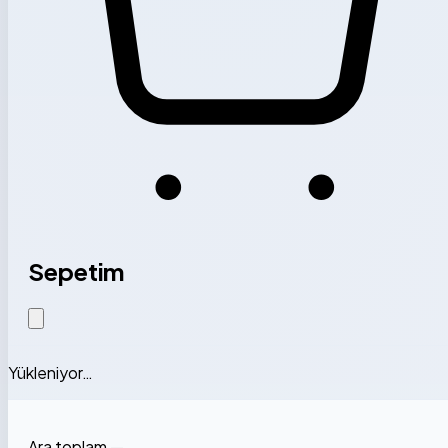
Sepetim
Yükleniyor…
Ara toplam
—