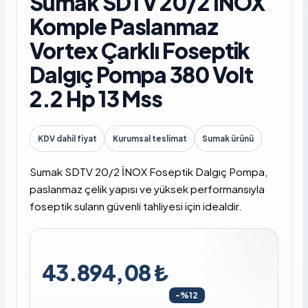
Sumak SDTV 20/2 İNOX
Komple Paslanmaz
Vortex Çarklı Foseptik
Dalgıç Pompa 380 Volt
2.2 Hp 13 Mss
KDV dahil fiyat
Kurumsal teslimat
Sumak ürünü
Sumak SDTV 20/2 İNOX Foseptik Dalgıç Pompa,
paslanmaz çelik yapısı ve yüksek performansıyla
foseptik suların güvenli tahliyesi için idealdir.
43.894,08 ₺
-%12