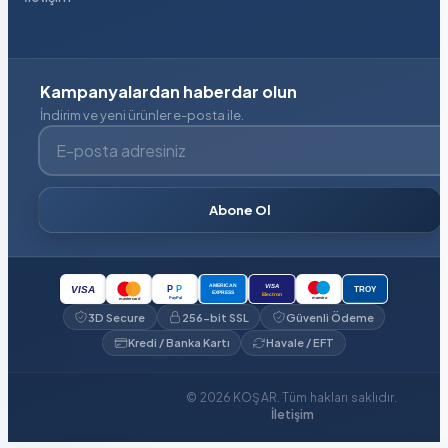
Kampanyalardan haberdar olun
İndirim ve yeni ürünler e-posta ile.
E-posta adresiniz
Abone Ol
VISA
AMERICAN
P
P
VISA
TROY
EXPRESS
Electron
PayPal
maestro
mastercard
3D Secure
256-bit SSL
Güvenli Ödeme
Kredi / Banka Kartı
Havale / EFT
© 2026 KOŞAR. Tüm hakları saklıdır.
İletişim