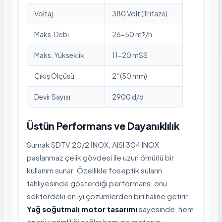
Voltaj
380 Volt (Trifaze)
Maks. Debi
26-50 m³/h
Maks. Yükseklik
11-20 mSS
Çıkış Ölçüsü
2" (50 mm)
Devir Sayısı
2900 d/d
Üstün Performans ve Dayanıklılık
Sumak SDTV 20/2 İNOX, AISI 304 INOX
paslanmaz çelik gövdesi ile uzun ömürlü bir
kullanım sunar. Özellikle foseptik suların
tahliyesinde gösterdiği performans, onu
sektördeki en iyi çözümlerden biri haline getirir.
Yağ soğutmalı motor tasarımı
sayesinde, hem
enerji verimliliği sağlar hem de motorun