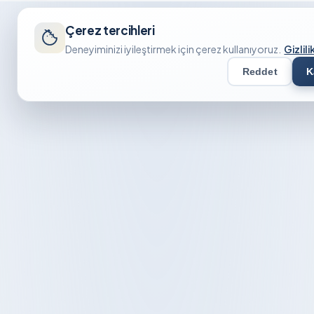
Çerez tercihleri
Deneyiminizi iyileştirmek için çerez kullanıyoruz.
Gizlili
Reddet
K