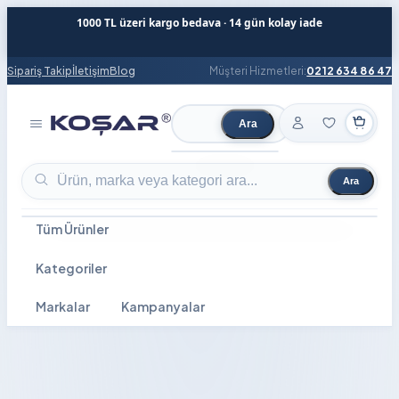
1000 TL üzeri kargo bedava · 14 gün kolay iade
Sipariş Takip
İletişim
Blog
Müşteri Hizmetleri:
0212 634 86 47
Ara
Ürün ara
Ara
Ürün ara
Tüm Ürünler
Kategoriler
Markalar
Kampanyalar