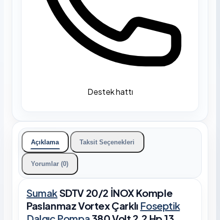
Destek hattı
Açıklama
Taksit Seçenekleri
Yorumlar (0)
Sumak
SDTV 20/2 İNOX Komple
Paslanmaz Vortex Çarklı
Foseptik
Dalgıç
Pompa
380 Volt 2.2 Hp 13