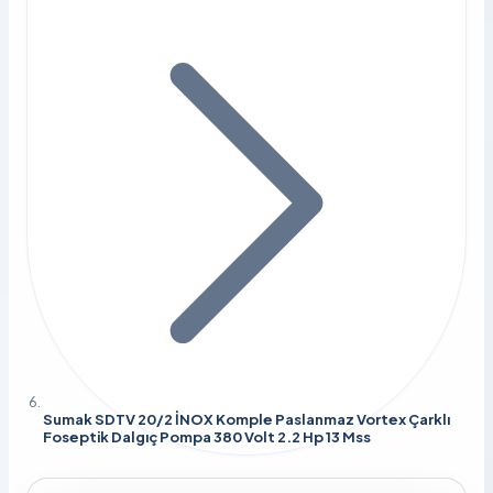
Sumak SDTV 20/2 İNOX Komple Paslanmaz Vortex Çarklı
Foseptik Dalgıç Pompa 380 Volt 2.2 Hp 13 Mss