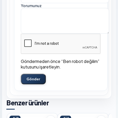
Yorumunuz
Göndermeden önce “Ben robot değilim”
kutusunu işaretleyin.
Gönder
Benzer ürünler
-%18
-%16