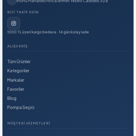
İnönü Mahallesi Hoca Ahmet Yesevi Caddesi 31/a
BIZI TAKIP EDIN
1000 TL üzeri kargo bedava · 14 gün kolay iade
ALIŞVERIŞ
Tüm Ürünler
Kategoriler
Markalar
Favoriler
Blog
Pompa Seçici
MÜŞTERI HIZMETLERI