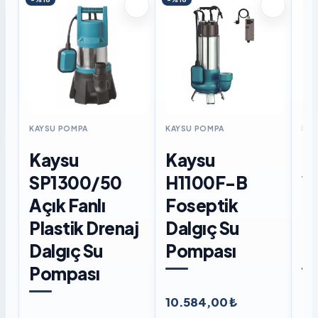
KAYSU POMPA
KAYSU POMPA
KAY
Kaysu
Kaysu
K
SP1300/50
H1100F-B
W
Açık Fanlı
Foseptik
F
Plastik Drenaj
Dalgıç Su
D
Dalgıç Su
Pompası
P
Pompası
10.584,00 ₺
8.