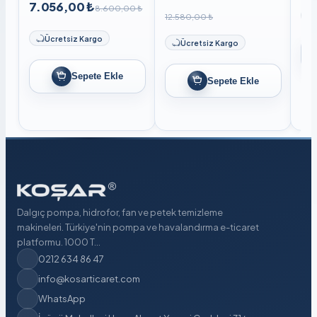
7.056,00 ₺
8.600,00 ₺
12.580,00 ₺
Ücretsiz Kargo
Ücretsiz Kargo
Sepete Ekle
Sepete Ekle
Dalgıç pompa, hidrofor, fan ve petek temizleme
makineleri. Türkiye'nin pompa ve havalandırma e-ticaret
platformu. 1000 T...
0212 634 86 47
info@kosarticaret.com
WhatsApp