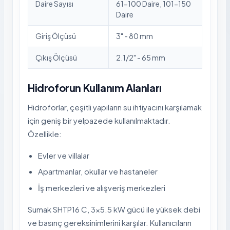
Daire Sayısı
61-100 Daire, 101-150
Daire
Giriş Ölçüsü
3" - 80 mm
Çıkış Ölçüsü
2.1/2" - 65 mm
Hidroforun Kullanım Alanları
Hidroforlar, çeşitli yapıların su ihtiyacını karşılamak
için geniş bir yelpazede kullanılmaktadır.
Özellikle:
Evler ve villalar
Apartmanlar, okullar ve hastaneler
İş merkezleri ve alışveriş merkezleri
Sumak SHTP16 C, 3x5.5 kW gücü ile yüksek debi
ve basınç gereksinimlerini karşılar. Kullanıcıların