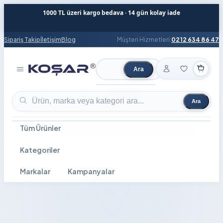
1000 TL üzeri kargo bedava · 14 gün kolay iade
Sipariş Takip
İletişim
Blog
Müşteri Hizmetleri:
0212 634 86 47
Ara
Ürün ara
Ara
Ürün ara
Tüm Ürünler
Kategoriler
Markalar
Kampanyalar