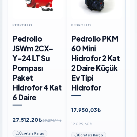
PEDROLLO
PEDROLLO
PE
Pedrollo
Pedrollo PKM
P
JSWm 2CX-
60 Mini
J
Y-24 LT Su
Hidrofor 2 Kat
Di
Pompası
2 Daire Küçük
P
Paket
Ev Tipi
Hi
Hidrofor 4 Kat
Hidrofor
6 
6 Daire
Li
17.950,03 ₺
27.512,20 ₺
27
29.274,14 ₺
19.099,60 ₺
29.
Ücretsiz Kargo
Ücretsiz Kargo