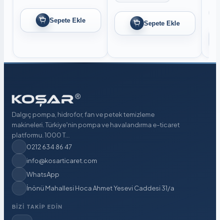
Sepete Ekle
Sepete Ekle
Dalgıç pompa, hidrofor, fan ve petek temizleme
makineleri. Türkiye'nin pompa ve havalandırma e-ticaret
platformu. 1000 T...
0212 634 86 47
info@kosarticaret.com
WhatsApp
İnönü Mahallesi Hoca Ahmet Yesevi Caddesi 31/a
BIZI TAKIP EDIN