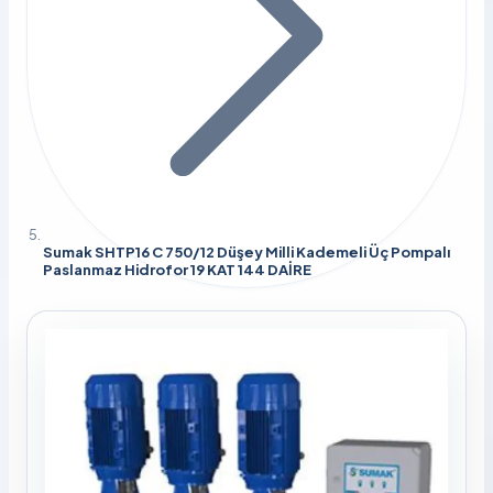
Sumak SHTP16 C 750/12 Düşey Milli Kademeli Üç Pompalı
Paslanmaz Hidrofor 19 KAT 144 DAİRE