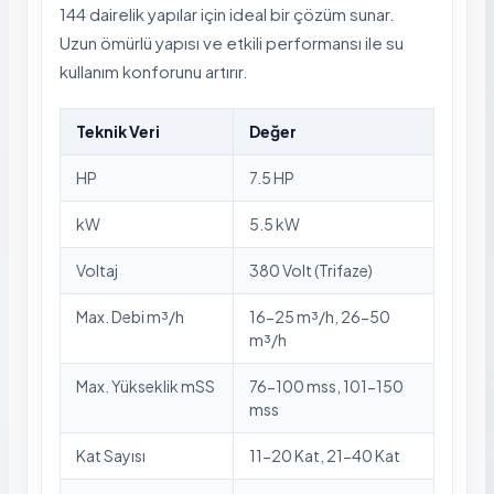
144 dairelik yapılar için ideal bir çözüm sunar.
Uzun ömürlü yapısı ve etkili performansı ile su
kullanım konforunu artırır.
Teknik Veri
Değer
HP
7.5 HP
kW
5.5 kW
Voltaj
380 Volt (Trifaze)
Max. Debi m³/h
16-25 m³/h, 26-50
m³/h
Max. Yükseklik mSS
76-100 mss, 101-150
mss
Kat Sayısı
11-20 Kat, 21-40 Kat