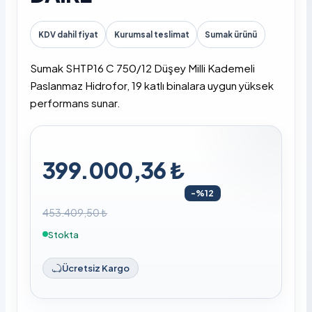
KDV dahil fiyat
Kurumsal teslimat
Sumak ürünü
Sumak SHTP16 C 750/12 Düşey Milli Kademeli
Paslanmaz Hidrofor, 19 katlı binalara uygun yüksek
performans sunar.
399.000,36 ₺
-%12
453.409,50 ₺
Stokta
Ücretsiz Kargo