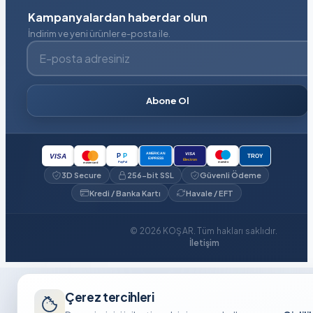
Kampanyalardan haberdar olun
İndirim ve yeni ürünler e-posta ile.
E-posta adresiniz
Abone Ol
VISA
AMERICAN
P
P
VISA
TROY
EXPRESS
Electron
PayPal
maestro
mastercard
3D Secure
256-bit SSL
Güvenli Ödeme
Kredi / Banka Kartı
Havale / EFT
© 2026 KOŞAR. Tüm hakları saklıdır.
İletişim
Çerez tercihleri