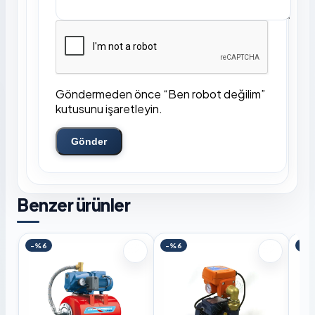
Göndermeden önce “Ben robot değilim”
kutusunu işaretleyin.
Gönder
Benzer ürünler
-%6
-%6
-%