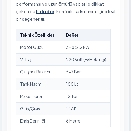
performansı ve uzun ömürlü yapısı ile dikkat
çeken bu
hidrofor
, konforlu su kullanımı için ideal
bir seçenektir.
Teknik Özellikler
Değer
Motor Gücü
3Hp (2.2 kW)
Voltaj
220 Volt (Ev Elektriği)
Çalışma Basıncı
5-7 Bar
Tank Hacmi
100 Lt
Maks. Tonaj
12 Ton
Giriş/Çıkış
1.1/4"
Emiş Derinliği
6 Metre