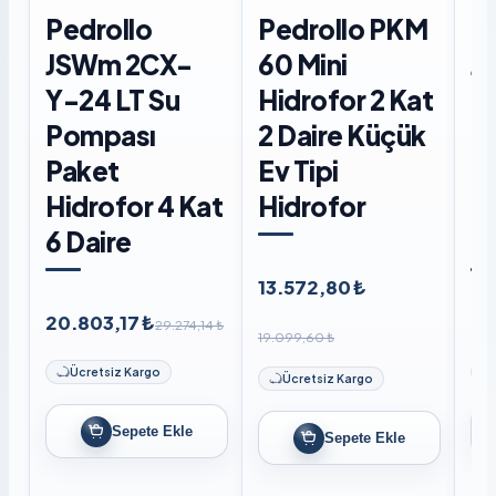
Pedrollo
Pedrollo PKM
P
JSWm 2CX-
60 Mini
J
Y-24 LT Su
Hidrofor 2 Kat
Di
Pompası
2 Daire Küçük
P
Paket
Ev Tipi
Hi
Hidrofor 4 Kat
Hidrofor
6 
6 Daire
Li
13.572,80 ₺
20.803,17 ₺
21
29.274,14 ₺
19.099,60 ₺
Ücretsiz Kargo
Ücretsiz Kargo
Sepete Ekle
Sepete Ekle