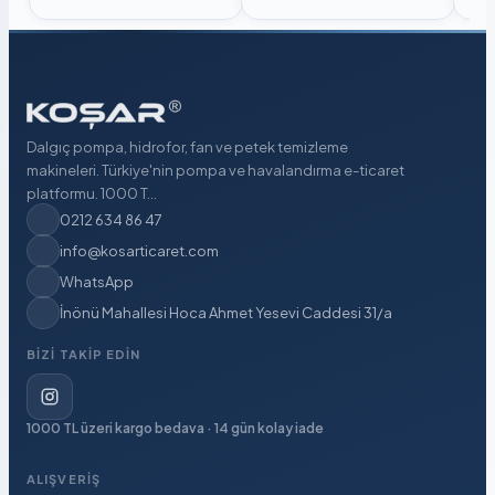
Dalgıç pompa, hidrofor, fan ve petek temizleme
makineleri. Türkiye'nin pompa ve havalandırma e-ticaret
platformu. 1000 T...
0212 634 86 47
info@kosarticaret.com
WhatsApp
İnönü Mahallesi Hoca Ahmet Yesevi Caddesi 31/a
BIZI TAKIP EDIN
1000 TL üzeri kargo bedava · 14 gün kolay iade
ALIŞVERIŞ