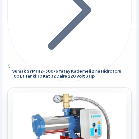
Sumak SYMH12-300/6 Yatay Kademeli Bina Hidroforu
100 Lt Tanklı 10 Kat 32 Daire 220 Volt 3 Hp