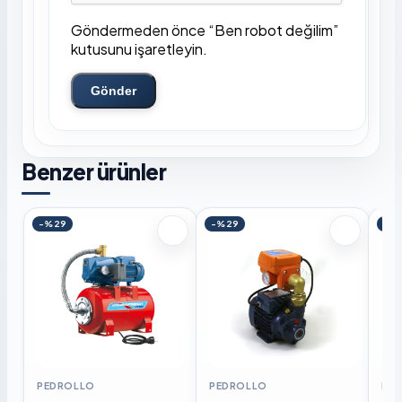
Göndermeden önce “Ben robot değilim”
kutusunu işaretleyin.
Gönder
Benzer ürünler
-%29
-%29
-%
PEDROLLO
PEDROLLO
PE