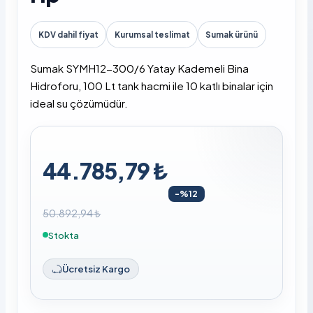
KDV dahil fiyat
Kurumsal teslimat
Sumak ürünü
Sumak SYMH12-300/6 Yatay Kademeli Bina
Hidroforu, 100 Lt tank hacmi ile 10 katlı binalar için
ideal su çözümüdür.
44.785,79 ₺
-%12
50.892,94 ₺
Stokta
Ücretsiz Kargo