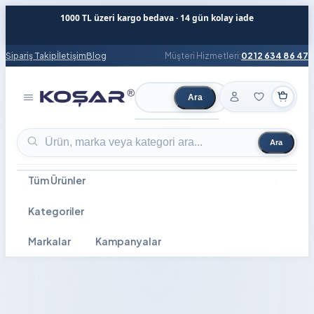
1000 TL üzeri kargo bedava · 14 gün kolay iade
Sipariş Takip
İletişim
Blog
Müşteri Hizmetleri:
0212 634 86 47
Ara
Ürün ara
Ara
Ürün ara
Tüm Ürünler
Kategoriler
Markalar
Kampanyalar